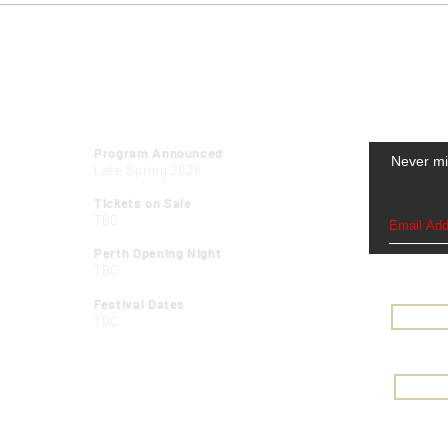
PERTH FESTIVAL DATES
SUBSCR
Program Announced
Never mi
Late Spring 2026
Tickets on Sale
TBC
Perth Opening Night
TBC
Festival Dates
TBC