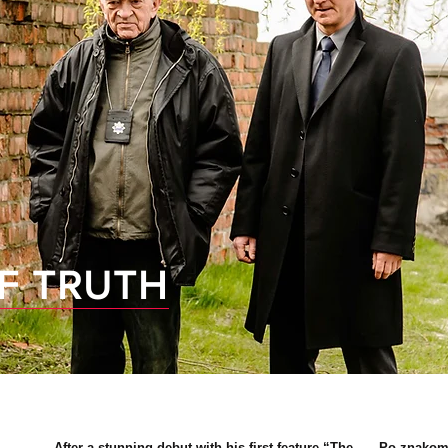
F TRUTH
After a stunning debut with his first feature “The
Po znakomi