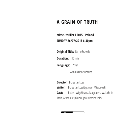
A GRAIN OF TRUTH
crime, thriller I 2015 I
Poland
SUNDAY 26/07/2015
6:30
pm
Original Title:
Ziarno Prawdy
Duration:
110 min
Language:
Polish
with English subtitles
Director:
Borys Lankosz
Writer:
Borys Lankosz i Zygmunt Miłoszewski
Cast:
Robert Więckiewicz, Magdalena Walach, Je
Trela, Arkadiusz Jakubik, Jacek Poniedziałek