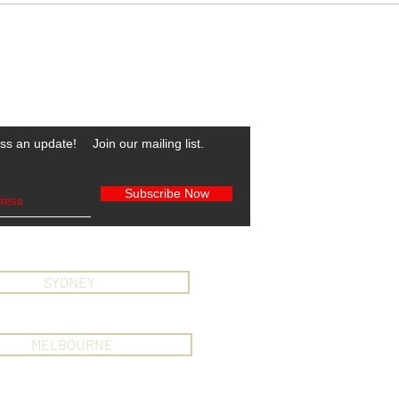
IBE TO OUR NEWSLETTER
ss an update!
Join our mailing list.
Subscribe Now
SYDNEY
MELBOURNE