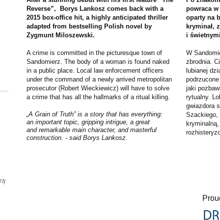
Reverse”, Borys Lankosz comes back with a
powraca w 
2015 box-office hit, a highly anticipated thriller
oparty na 
adapted from bestselling Polish novel by
kryminał, 
Zygmunt Miloszewski.
i świetnym
A crime is committed in the picturesque town of
W Sandomier
Sandomierz. The body of a woman is found naked
zbrodnia. C
in a public place. Local law enforcement officers
lubianej dzi
under the command of a newly arrived metropolitan
podrzucone
prosecutor (Robert Wieckiewicz) will have to solve
jaki pozbaw
a crime that has all the hallmarks of a ritual killing.
rytualny. L
gwiazdora s
„A Grain of Truth” is a story that has everything:
Szackiego, 
an important topic, gripping intrigue, a great
kryminalną,
and remarkable main character, and masterful
rozhisteryzo
construction. - said Borys Lankosz.
rzy
Prou