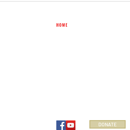
HOME
FILMS
TICKETS & VENUES
SPONSORS
VOLUNTEER
AUDIENCE CHOICE AWARD
FILM SUBMISSION
ABOUT
CONTACT
FOLLOW US SUPPORT
DONATE