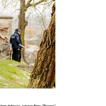
tym debiucie, reżyser filmu "Rewers",