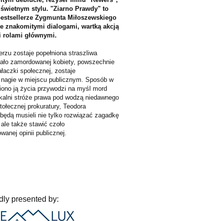
świetnym stylu. "Ziarno Prawdy" to
bestsellerze
Zygmunta Miłoszewskiego
ze znakomitymi dialogami, wartką akcją
i rolami głównymi.
zu zostaje popełniona straszliwa
iało zamordowanej kobiety, powszechnie
ałaczki społecznej, zostaje
 nagie w miejscu publicznym. Sposób w
iono ją życia przywodzi na myśl mord
okalni stróże prawa pod wodzą niedawnego
tołecznej prokuratury, Teodora
będą musieli nie tylko rozwiązać zagadkę
 ale także stawić czoło
wanej opinii publicznej.
dly presented by: